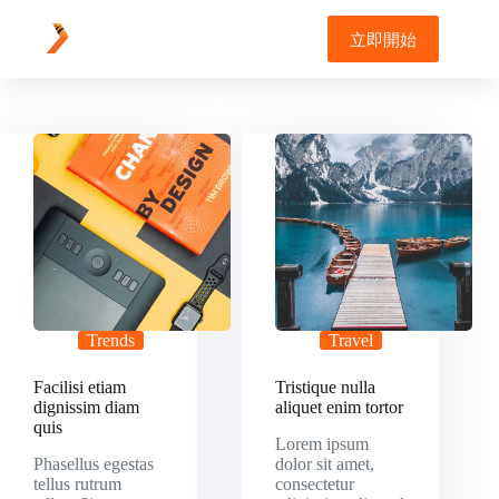
Skip
to
立即開始
content
Trends
Travel
Facilisi etiam
Tristique nulla
dignissim diam
aliquet enim tortor
quis
Lorem ipsum
Phasellus egestas
dolor sit amet,
tellus rutrum
consectetur