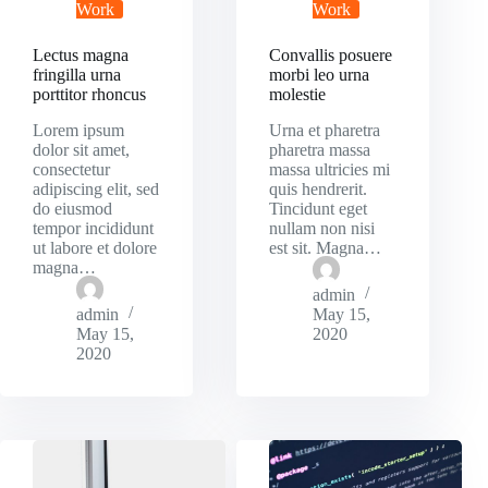
Work
Work
Lectus magna
Convallis posuere
fringilla urna
morbi leo urna
porttitor rhoncus
molestie
Lorem ipsum
Urna et pharetra
dolor sit amet,
pharetra massa
consectetur
massa ultricies mi
adipiscing elit, sed
quis hendrerit.
do eiusmod
Tincidunt eget
tempor incididunt
nullam non nisi
ut labore et dolore
est sit. Magna…
magna…
admin
admin
May 15,
May 15,
2020
2020