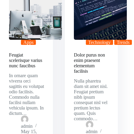
Apps
Technology
Trends
Feugiat
Dolor purus non
scelerisque varius
enim praesent
nunc faucibus
elementum
facilisis
In ornare quam
viverra orci
Nulla pharetra
sagittis eu volutpat
diam sit amet nisl.
odio facilisis.
Feugiat pretium
Commodo nulla
nibh ipsum
facilisi nullam
consequat nisl vel
vehicula ipsum. In
pretium lectus
dictum…
quam. Quis
commodo…
admin
May 15,
admin