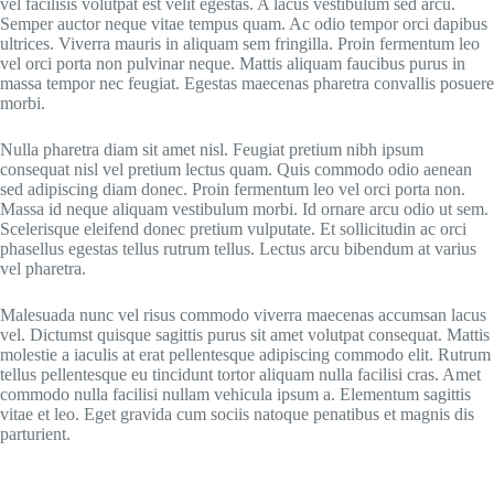
vel facilisis volutpat est velit egestas. A lacus vestibulum sed arcu.
Semper auctor neque vitae tempus quam. Ac odio tempor orci dapibus
ultrices. Viverra mauris in aliquam sem fringilla. Proin fermentum leo
vel orci porta non pulvinar neque. Mattis aliquam faucibus purus in
massa tempor nec feugiat. Egestas maecenas pharetra convallis posuere
morbi.
Nulla pharetra diam sit amet nisl. Feugiat pretium nibh ipsum
consequat nisl vel pretium lectus quam. Quis commodo odio aenean
sed adipiscing diam donec. Proin fermentum leo vel orci porta non.
Massa id neque aliquam vestibulum morbi. Id ornare arcu odio ut sem.
Scelerisque eleifend donec pretium vulputate. Et sollicitudin ac orci
phasellus egestas tellus rutrum tellus. Lectus arcu bibendum at varius
vel pharetra.
Malesuada nunc vel risus commodo viverra maecenas accumsan lacus
vel. Dictumst quisque sagittis purus sit amet volutpat consequat. Mattis
molestie a iaculis at erat pellentesque adipiscing commodo elit. Rutrum
tellus pellentesque eu tincidunt tortor aliquam nulla facilisi cras. Amet
commodo nulla facilisi nullam vehicula ipsum a. Elementum sagittis
vitae et leo. Eget gravida cum sociis natoque penatibus et magnis dis
parturient.