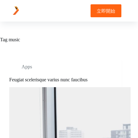
Skip
to
立即開始
content
Tag
music
Apps
Feugiat scelerisque varius nunc faucibus