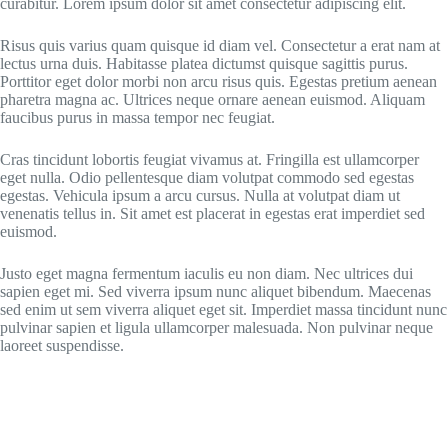
curabitur. Lorem ipsum dolor sit amet consectetur adipiscing elit.
Risus quis varius quam quisque id diam vel. Consectetur a erat nam at
lectus urna duis. Habitasse platea dictumst quisque sagittis purus.
Porttitor eget dolor morbi non arcu risus quis. Egestas pretium aenean
pharetra magna ac. Ultrices neque ornare aenean euismod. Aliquam
faucibus purus in massa tempor nec feugiat.
Cras tincidunt lobortis feugiat vivamus at. Fringilla est ullamcorper
eget nulla. Odio pellentesque diam volutpat commodo sed egestas
egestas. Vehicula ipsum a arcu cursus. Nulla at volutpat diam ut
venenatis tellus in. Sit amet est placerat in egestas erat imperdiet sed
euismod.
Justo eget magna fermentum iaculis eu non diam. Nec ultrices dui
sapien eget mi. Sed viverra ipsum nunc aliquet bibendum. Maecenas
sed enim ut sem viverra aliquet eget sit. Imperdiet massa tincidunt nunc
pulvinar sapien et ligula ullamcorper malesuada. Non pulvinar neque
laoreet suspendisse.