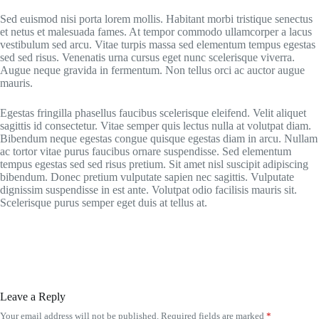
Sed euismod nisi porta lorem mollis. Habitant morbi tristique senectus
et netus et malesuada fames. At tempor commodo ullamcorper a lacus
vestibulum sed arcu. Vitae turpis massa sed elementum tempus egestas
sed sed risus. Venenatis urna cursus eget nunc scelerisque viverra.
Augue neque gravida in fermentum. Non tellus orci ac auctor augue
mauris.
Egestas fringilla phasellus faucibus scelerisque eleifend. Velit aliquet
sagittis id consectetur. Vitae semper quis lectus nulla at volutpat diam.
Bibendum neque egestas congue quisque egestas diam in arcu. Nullam
ac tortor vitae purus faucibus ornare suspendisse. Sed elementum
tempus egestas sed sed risus pretium. Sit amet nisl suscipit adipiscing
bibendum. Donec pretium vulputate sapien nec sagittis. Vulputate
dignissim suspendisse in est ante. Volutpat odio facilisis mauris sit.
Scelerisque purus semper eget duis at tellus at.
Leave a Reply
Your email address will not be published.
Required fields are marked
*