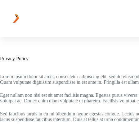
Skip
to
content
Privacy Policy
Lorem ipsum dolor sit amet, consectetur adipiscing elit, sed do eiusmod 
Quam vulputate dignissim suspendisse in est ante in. Fringilla est ullamc
Eget nullam non nisi est sit amet facilisis magna. Egestas purus viver
volutpat ac. Donec enim diam vulputate ut pharetra. Facilisis volutpat es
Sed faucibus turpis in eu mi bibendum neque egestas congue. Lectus null
lacus suspendisse faucibus interdum. Duis at tellus at urna condimentu